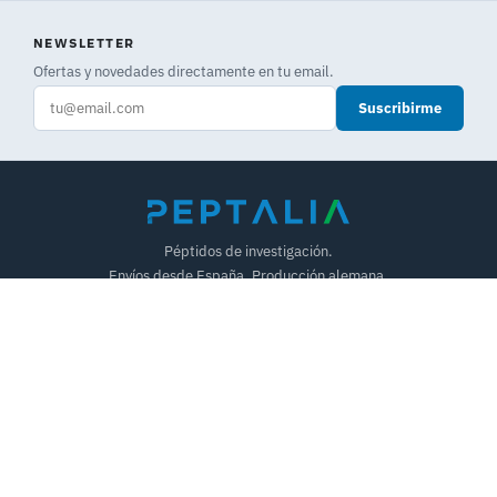
NEWSLETTER
Ofertas y novedades directamente en tu email.
Suscribirme
Péptidos de investigación.
Envíos desde España. Producción alemana.
WhatsApp
(no llamadas)
Telegram
Formulario de contacto
NOSOTROS
¿Quiénes somos?
Preguntas frecuentes