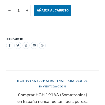
HGH
-
+
AÑADIR AL CARRITO
191AA
(SOMATROPINA)
CANTIDAD
COMPARTIR
HGH 191AA (SOMATROPINA) PARA USO DE
INVESTIGACIÓN
Comprar HGH 191AA (Somatropina)
en España nunca fue tan fácil, pureza