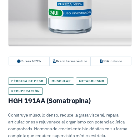
Pureza ≥99%
Grado farmacéutico
COA incluido
PÉRDIDA DE PESO
MUSCULAR
METABOLISMO
RECUPERACIÓN
HGH 191AA (Somatropina)
Construye músculo denso, reduce la grasa visceral, repara
articulaciones y rejuvenece el organismo con potencia clínica
comprobada. Hormona de crecimiento bioidéntica en su forma
completa que requiere supervisión médica estricta.